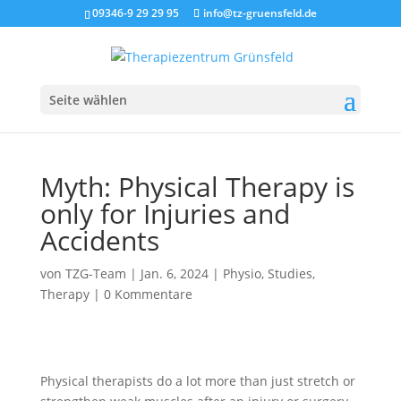
09346-9 29 29 95
info@tz-gruensfeld.de
Seite wählen
Myth: Physical Therapy is
only for Injuries and
Accidents
von
TZG-Team
|
Jan. 6, 2024
|
Physio
,
Studies
,
Therapy
|
0 Kommentare
Physical therapists do a lot more than just stretch or