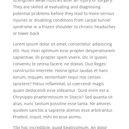
strengthen weak muscles after an injury or surgery.
They are skilled at evaluating and diagnosing
potential problems before they lead to more-serious
injuries or disabling conditions from carpal tunnel
syndrome or a frozen shoulder to chronic headaches
or lower-back
Lorem ipsum dolor sit amet, consectetur adipiscing
elit. Huic mori optimum esse propter desperationem
sapientiae, illi propter spem vivere. Dic in quovis
conventu te omnia facere, ne doleas. Duo Reges:
constructio interrete. Hosne igitur laudas et hanc
eorum, inquam, sententiam sequi nos censes
oportere? Potius inflammat, ut coercendi magis
quam dedocendi esse videantur. Quid enim est a
Chrysippo praetermissum in Stoicis? Sed quanta sit
alias, nunc tantum possitne esse tanta. Ne amores
quidem sanctos a sapiente alienos esse arbitrantur.
Prodest, inquit, mihi eo esse animo.
Tibi hoc incredibile, quod beatissimum. An dolor