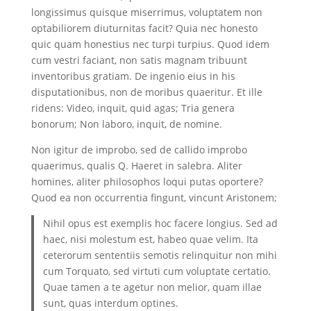
longissimus quisque miserrimus, voluptatem non
optabiliorem diuturnitas facit? Quia nec honesto
quic quam honestius nec turpi turpius. Quod idem
cum vestri faciant, non satis magnam tribuunt
inventoribus gratiam. De ingenio eius in his
disputationibus, non de moribus quaeritur. Et ille
ridens: Video, inquit, quid agas; Tria genera
bonorum; Non laboro, inquit, de nomine.
Non igitur de improbo, sed de callido improbo
quaerimus, qualis Q. Haeret in salebra. Aliter
homines, aliter philosophos loqui putas oportere?
Quod ea non occurrentia fingunt, vincunt Aristonem;
Nihil opus est exemplis hoc facere longius. Sed ad
haec, nisi molestum est, habeo quae velim. Ita
ceterorum sententiis semotis relinquitur non mihi
cum Torquato, sed virtuti cum voluptate certatio.
Quae tamen a te agetur non melior, quam illae
sunt, quas interdum optines.